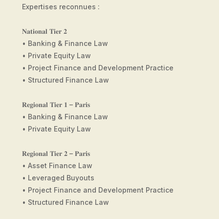
Expertises reconnues :
𝐍𝐚𝐭𝐢𝐨𝐧𝐚𝐥 𝐓𝐢𝐞𝐫 𝟐
• Banking & Finance Law
• Private Equity Law
• Project Finance and Development Practice
• Structured Finance Law
𝐑𝐞𝐠𝐢𝐨𝐧𝐚𝐥 𝐓𝐢𝐞𝐫 𝟏 – 𝐏𝐚𝐫𝐢𝐬
• Banking & Finance Law
• Private Equity Law
𝐑𝐞𝐠𝐢𝐨𝐧𝐚𝐥 𝐓𝐢𝐞𝐫 𝟐 – 𝐏𝐚𝐫𝐢𝐬
• Asset Finance Law
• Leveraged Buyouts
• Project Finance and Development Practice
• Structured Finance Law